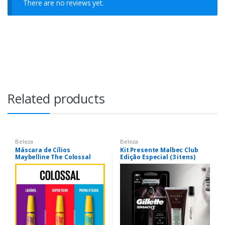
There are no reviews yet.
Related products
Beleza
Beleza
Máscara de Cílios
Kit Presente Malbec Club
Maybelline The Colossal
Edição Especial (3 itens)
Volum’ Express Lavável