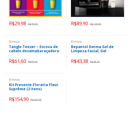
R$
29,98
R$
89,90
R$
79,90
R$
129,90
Beleza
Beleza
Tangle Teezer – Escova de
Bepantol Derma Gel de
cabelo desemabaraçadora
Limpeza Facial, Gel
The Original Min
Hidratante Facial, Bepantol
Líquido, Limpeza Delicada,
R$
61,60
R$
43,38
R$
99,90
R$
48,49
Uso Diário, 200ml
Beleza
Kit Presente Floratta Fleur
Suprême (2 itens)
R$
154,90
R$
209,90