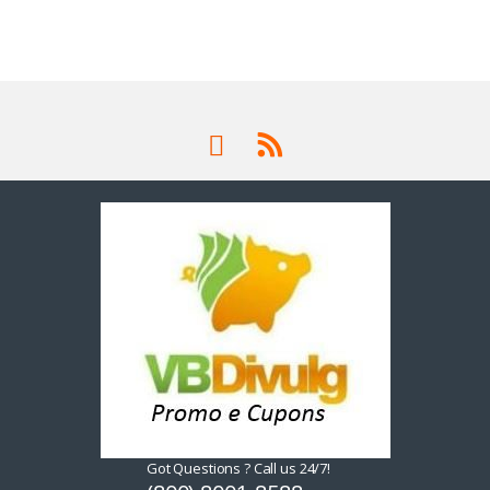
Got Questions ? Call us 24/7!