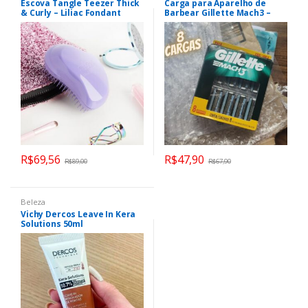
Escova Tangle Teezer Thick
Carga para Aparelho de
& Curly – Liliac Fondant
Barbear Gillette Mach3 –
Leve 8 Pague 6
R$
69,56
R$
47,90
R$
89,00
R$
67,90
Beleza
Vichy Dercos Leave In Kera
Solutions 50ml