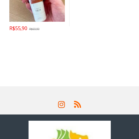
R$
55,90
R$
69,90