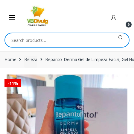
Skip
Skip
to
to
navigation
content
0
Search
for:
Home
Beleza
Bepantol Derma Gel de Limpeza Facial, Gel Hid
-
11%