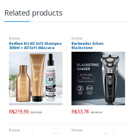
Related products
Beleza
Beleza
Redken Kit All Soft Shampoo
Barbeador Echen
300ml + All Soft Máscara
Blackstone
250ml + Leave-in Redken
One United 150ml |
Shampoo Proprociona Brilho
e Cabelos Sedosos |
Máscara Hidratante Anti-
frizz | Leave-in
Multibenefícios
R$
219,90
R$
33,78
R$
313,00
R$
143,74
Beleza
Beleza