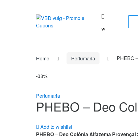
Skip
Skip
to
to
navigation
content
Sea
for:
Home
Perfumaria
PHEBO – 
-
38%
Perfumaria
PHEBO – Deo Colô
Add to wishlist
PHEBO – Deo Colônia Alfazema Provençal 