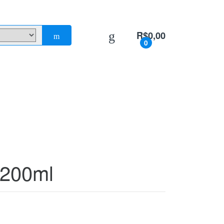
R$
0,00
0
 200ml