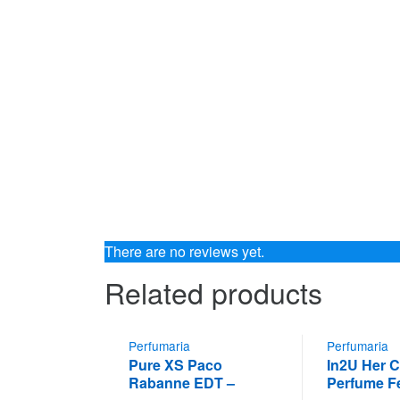
There are no reviews yet.
Related products
Perfumaria
Perfumaria
Pure XS Paco
In2U Her C
Rabanne EDT –
Perfume F