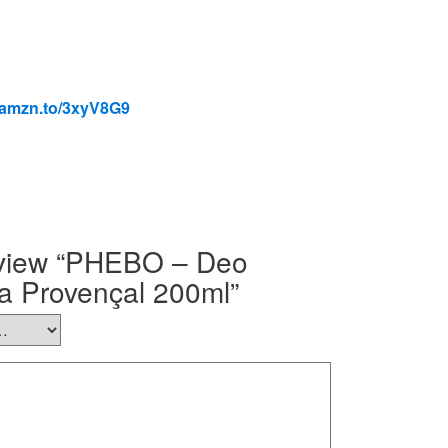
//amzn.to/3xyV8G9
review “PHEBO – Deo
a Provençal 200ml”