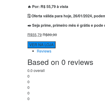
🔥 Por: R$ 55,79 à vista
🗓 Oferta válida para hoje, 26/01/2024, pod
✒️ Seja prime, primeiro mês é grátis e pode
R$
55,79
R$
89,90
VER NA LOJA
Reviews
Based on 0 reviews
0.0
overall
0
0
0
0
0