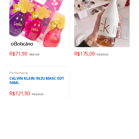
R$
71,90
R$
175,00
R$
81,90
R$
299,99
Perfumaria
CALVIN KLEIN IN2U MASC EDT
50ML
R$
121,90
R$
239,90