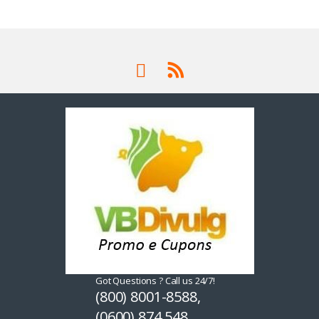
Got Questions ? Call us 24/7!
(800) 8001-8588,
(0600) 874 548