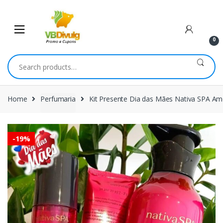
Skip
Skip
to
to
navigation
content
0
Search
for:
Home
Perfumaria
Kit Presente Dia das Mães Nativa SPA Ame
-
19%