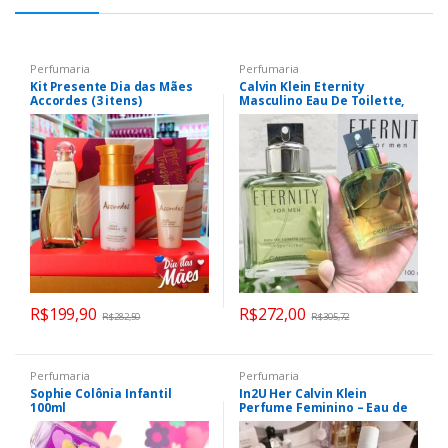
Perfumaria
Perfumaria
Kit Presente Dia das Mães
Calvin Klein Eternity
Accordes (3 itens)
Masculino Eau De Toilette,
Calvin Klein Eternity 100ml
R$
199,90
R$
272,00
R$
282,50
R$
305,72
Perfumaria
Perfumaria
Sophie Colônia Infantil
In2U Her Calvin Klein
100ml
Perfume Feminino – Eau de
Toilette 100m