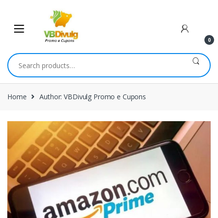
Skip
Skip
to
to
navigation
content
0
Search
for:
Home
Author: VBDivulg Promo e Cupons