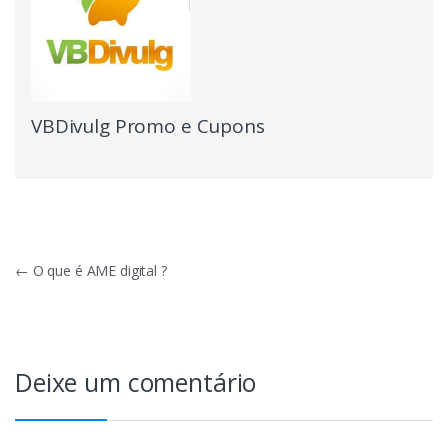
VBDivulg Promo e Cupons
Navegação
←
O que é AME digital ?
de
Post
Deixe um comentário