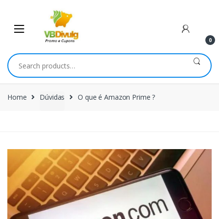
Skip
Skip
to
to
navigation
content
0
Search
for:
Home
Dúvidas
O que é Amazon Prime ?