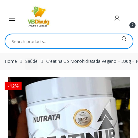
Skip
Skip
to
to
navigation
content
0
Search
for:
Home
Saúde
Creatina Up Monohidratada Vegano – 300g – 
-
12%