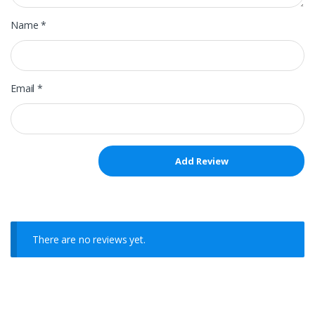
Name
*
Email
*
There are no reviews yet.