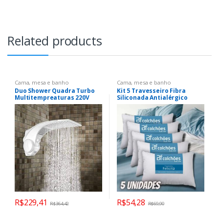
Related products
Cama, mesa e banho
Cama, mesa e banho
Duo Shower Quadra Turbo
Kit 5 Travesseiro Fibra
Multitempreaturas 220V
Siliconada Antialérgico
6800W, Lorenzetti, 7511044,
Macio 45×65 – BF Colchões
Branco, Pequeno
R$
229,41
R$
54,28
R$
364,42
R$
69,90