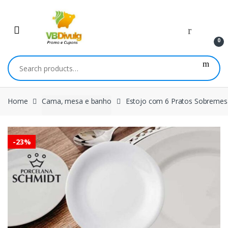
Skip
Skip
to
to
navigation
content
0
Search
for:
Home
Cama, mesa e banho
Estojo com 6 Pratos Sobremesa
-
23%