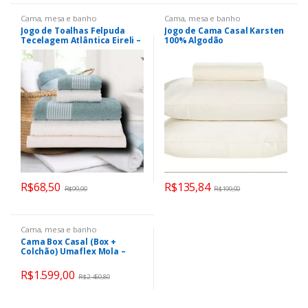
Cama, mesa e banho
Cama, mesa e banho
Jogo de Toalhas Felpuda
Jogo de Cama Casal Karsten
Tecelagem Atlântica Eireli –
100% Algodão
Luna Mar Mediterrâneo e
Off White 5 Peças
R$
68,50
R$
135,84
R$
99,90
R$
199,90
Cama, mesa e banho
Cama Box Casal (Box +
Colchão) Umaflex Mola –
75cm de Altura Prada
R$
1.599,00
R$
2.460,80