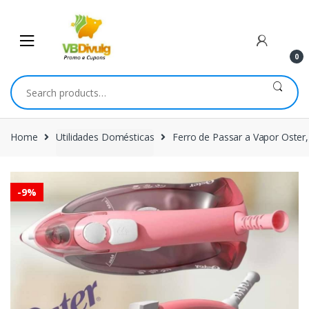
Skip
Skip
to
to
navigation
content
0
Search
for:
Home
Utilidades Domésticas
Ferro de Passar a Vapor Oste
-
9%