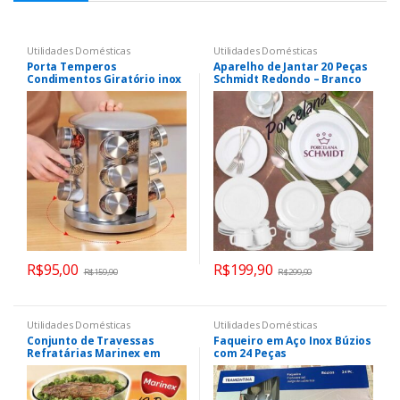
Utilidades Domésticas
Utilidades Domésticas
Porta Temperos
Aparelho de Jantar 20 Peças
Condimentos Giratório inox
Schmidt Redondo – Branco
12 Potes
Porcelana Cilíndrico
R$
95,00
R$
199,90
R$
159,90
R$
299,90
Utilidades Domésticas
Utilidades Domésticas
Conjunto de Travessas
Faqueiro em Aço Inox Búzios
Refratárias Marinex em
com 24 Peças
Vidro – 10 Peças