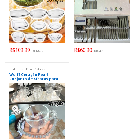
R$
109,99
R$
60,90
R$
149,90
R$
64,71
Utilidades Domésticas
Wolff Coração Pearl
Conjunto de Xícaras para
Café com Pires de Cristal 4
Peças, Transparente, 85 ml