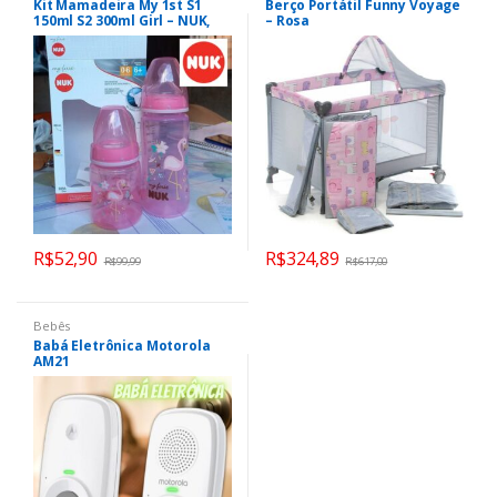
Kit Mamadeira My 1st S1
Berço Portátil Funny Voyage
150ml S2 300ml Girl – NUK,
– Rosa
Rosa, 2 Unidades
R$
52,90
R$
324,89
R$
99,99
R$
617,00
Bebês
Babá Eletrônica Motorola
AM21