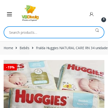
Skip
Skip
to
to
navigation
content
0
Search
for:
Home
Bebês
Fralda Huggies NATURAL CARE RN 34 unidades/
-
19%