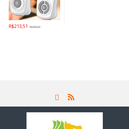
R$
213,51
R$
300,00