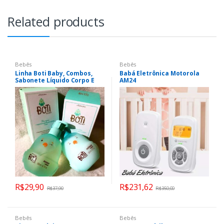
Related products
Bebês
Bebês
Linha Boti Baby, Combos,
Babá Eletrônica Motorola
Sabonete Líquido Corpo E
AM24
Cabelo, Loção Hidratante,
Shampoo , Condicionador ,
Loção Banho e Pós-Banho
R$
29,90
R$
231,62
R$
37,90
R$
350,00
Bebês
Bebês