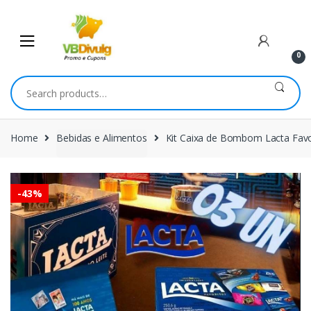
Skip
Skip
to
to
navigation
content
0
Search
for:
Home
Bebidas e Alimentos
Kit Caixa de Bombom Lacta Favo
-
43%