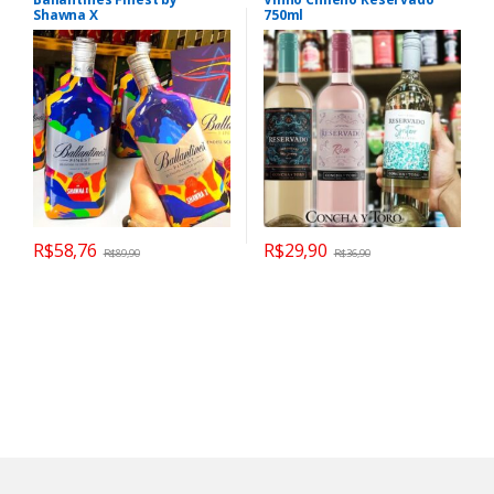
Shawna X
750ml
R$
58,76
R$
29,90
R$
89,90
R$
36,90