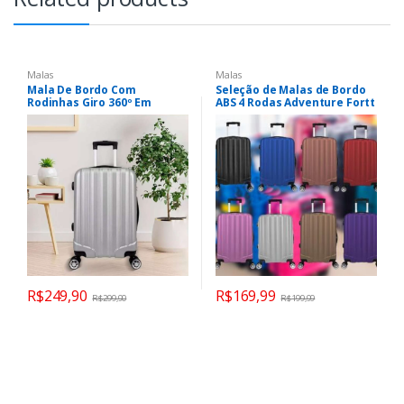
Malas
Malas
Mala De Bordo Com
Seleção de Malas de Bordo
Rodinhas Giro 360º Em
ABS 4 Rodas Adventure Fortt
Material Abs Com Cad
R$
249,90
R$
169,99
R$
299,90
R$
199,99