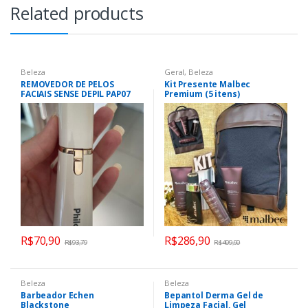
Related products
Beleza
Geral
,
Beleza
REMOVEDOR DE PELOS
Kit Presente Malbec
FACIAIS SENSE DEPIL PAP07
Premium (5 itens)
R$
70,90
R$
286,90
R$
93,79
R$
409,90
Beleza
Beleza
Barbeador Echen
Bepantol Derma Gel de
Blackstone
Limpeza Facial, Gel