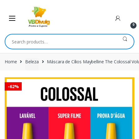
Skip
Skip
to
to
navigation
content
0
Search
for:
Home
Beleza
Máscara de Cílios Maybelline The Colossal Vol
-
62%