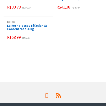
Hidratante Facial, Bepantol
Líquido, Limpeza Delicada,
R$
33,78
R$
43,38
R$
143,74
R$
48,49
Uso Diário, 200ml
Beleza
La Roche-posay Effaclar Gel
Concentrado 300g
R$
68,99
R$
94,90