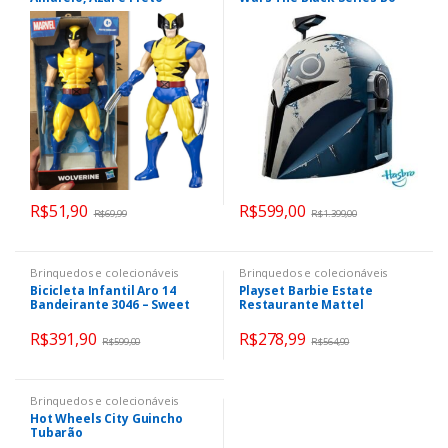
Katan Kryze – F3909 –
Hasbro
R$
51,90
R$
599,00
R$
69,99
R$
1.399,00
Brinquedos e colecionáveis
Brinquedos e colecionáveis
Bicicleta Infantil Aro 14
Playset Barbie Estate
Bandeirante 3046 – Sweet
Restaurante Mattel
Game Rosa
R$
391,90
R$
278,99
R$
599,00
R$
564,90
Brinquedos e colecionáveis
Hot Wheels City Guincho
Tubarão