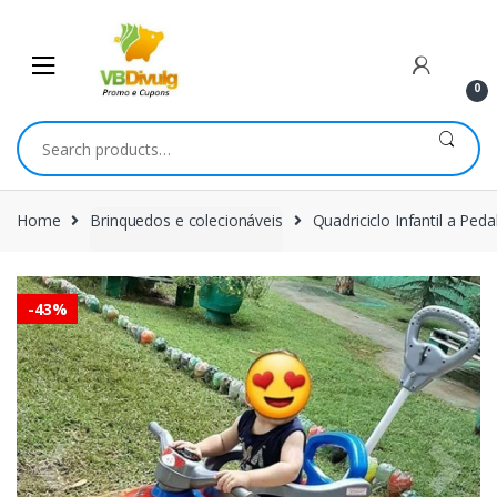
Skip
Skip
to
to
navigation
content
0
Search
for:
Home
Brinquedos e colecionáveis
Quadriciclo Infantil a Pe
-
43%