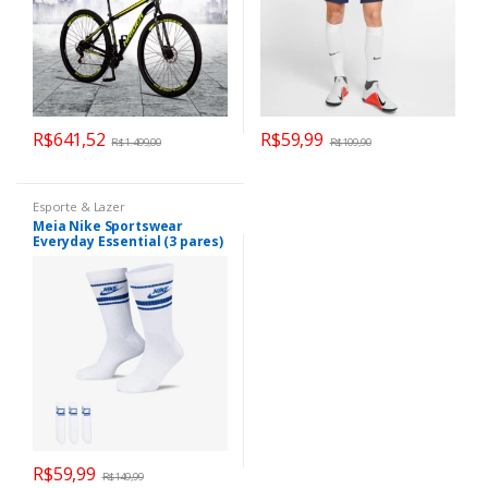
R$
641,52
R$
59,99
R$
1.499,00
R$
109,90
Esporte & Lazer
Meia Nike Sportswear
Everyday Essential (3 pares)
Unissex
R$
59,99
R$
149,99