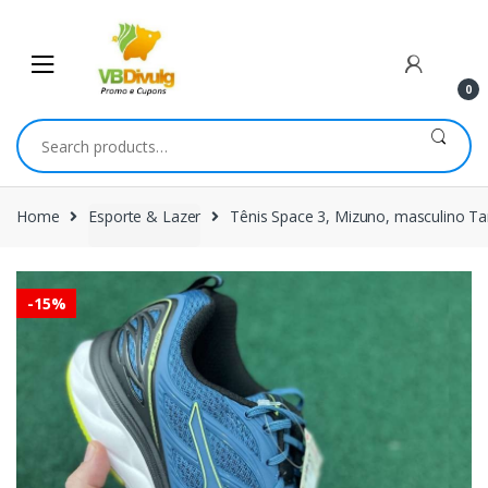
Skip
Skip
to
to
navigation
content
0
Search
for:
Home
Esporte & Lazer
Tênis Space 3, Mizuno, masculino T
-
15%