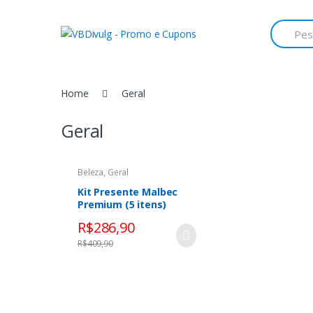
Skip
Skip
to
to
Search
for:
navigation
content
Home
Geral
Geral
Beleza
,
Geral
Kit Presente Malbec
Premium (5 itens)
R$
286,90
R$
409,90