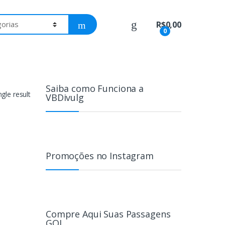
R$
0,00
0
Saiba como Funciona a
gle result
VBDivulg
Promoções no Instagram
Compre Aqui Suas Passagens
GOL