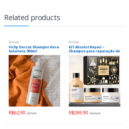
Related products
Beleza
Beleza
Vichy Dercos Shampoo Kera-
KIT Absolut Repair –
Solutions 300ml
Shampoo para reparação de
danos 300ml + Máscara de
tratamento reparadora
250g + Máscara Metal Detox
anti-depósito de metais
250g | L’Oréal Professionnel
R$
62,90
R$
269,90
R$
79,99
R$
316,57