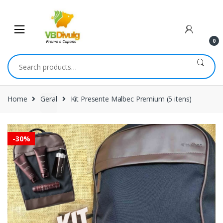
Skip
Skip
to
to
navigation
content
0
Search
for:
Home
Geral
Kit Presente Malbec Premium (5 itens)
-
30%