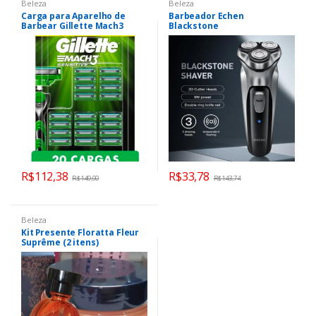
Beleza
Beleza
Carga para Aparelho de
Barbeador Echen
Barbear Gillette Mach3
Blackstone
Sensitive 20 unidades
R$
112,38
R$
33,78
R$
149,90
R$
143,74
Beleza
Kit Presente Floratta Fleur
Suprême (2 itens)