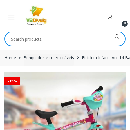
Skip
Skip
to
to
navigation
content
0
Search
for:
Home
Brinquedos e colecionáveis
Bicicleta Infantil Aro 14
-
35%