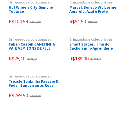
Brinquedos e colecionáveis
Brinquedos e colecionáveis
Hot Wheels City Guincho
Marvel, Boneco Wolverine,
Tubarão
Amarelo, Azul e Preto
R$
104,99
R$
51,90
R$
134,99
R$
69,99
Brinquedos e colecionáveis
Brinquedos e colecionáveis
Faber-Castell CANETINHA
Smart Stages, Irma do
VAI E VEM TONS DE PELE,
Cachorrinho Aprender e
Modelo: 15.0112VVCCZF
Brincar, Fisher Price, Mattel
R$
25,10
R$
189,00
R$
28,10
R$
256,47
Brinquedos e colecionáveis
Triciclo Tonkinha Passeio &
Pedal, Bandeirante, Rosa
R$
289,90
R$
429,00