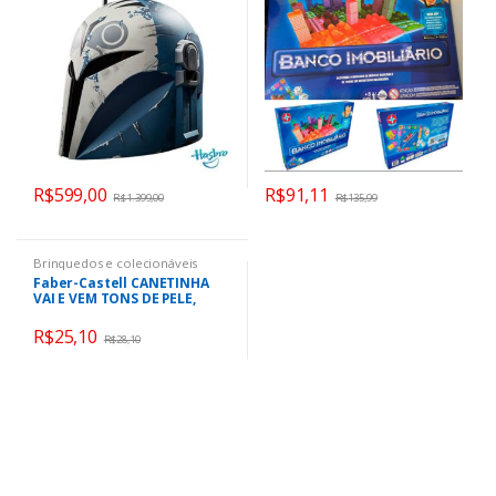
R$
599,00
R$
91,11
R$
1.399,00
R$
135,99
Brinquedos e colecionáveis
Faber-Castell CANETINHA
VAI E VEM TONS DE PELE,
Modelo: 15.0112VVCCZF
R$
25,10
R$
28,10