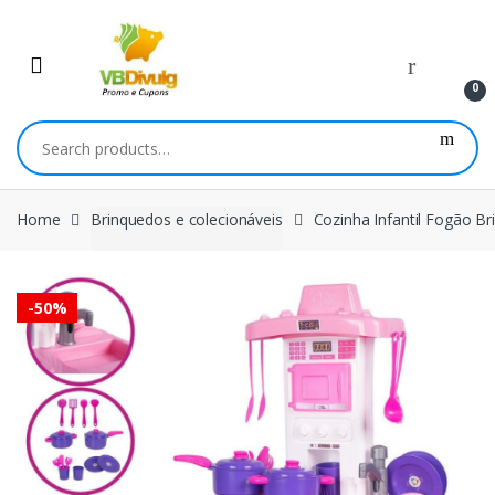
Skip
Skip
to
to
navigation
content
0
Search
for:
Home
Brinquedos e colecionáveis
Cozinha Infantil Fogão Br
-
50%