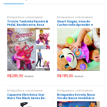
Brinquedos e colecionáveis
Brinquedos e colecionáveis
Triciclo Tonkinha Passeio &
Smart Stages, Irma do
Pedal, Bandeirante, Rosa
Cachorrinho Aprender e
Brincar, Fisher Price, Mattel
R$
289,90
R$
189,00
R$
429,00
R$
256,47
Brinquedos e colecionáveis
Brinquedos e colecionáveis
Capacete Eletrônico Star
Brinquedos Estrela, Nova
Wars The Black Series Bo-
Versão Banco Imobiliário
Katan Kryze – F3909 –
Realidade Aumentada
Hasbro