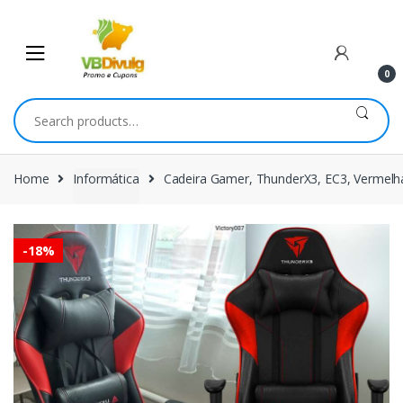
Skip
Skip
to
to
navigation
content
0
Search
for:
Home
Informática
Cadeira Gamer, ThunderX3, EC3, Vermelh
-
18%