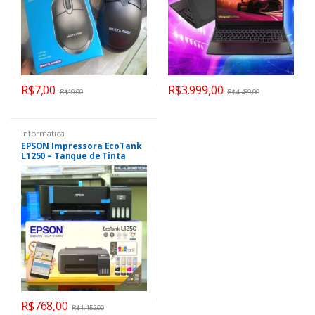
R$
7,00
R$
3.999,00
R$
10,00
R$
4.439,00
Informática
EPSON Impressora EcoTank
L1250 – Tanque de Tinta
Colorida, Wi-Fi Direct,
Comando de voz, Bivolt, Cor:
Preto
R$
768,00
R$
1.152,00