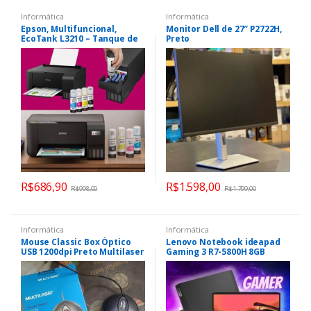
Informática
Informática
Epson, Multifuncional,
Monitor Dell de 27″ P2722H,
EcoTank L3210 – Tanque de
Preto
Tinta Colorida, USB, Bivolt
R$
686,90
R$
1.598,00
R$
998,00
R$
1.799,00
Informática
Informática
Mouse Classic Box Óptico
Lenovo Notebook ideapad
USB 1200dpi Preto Multilaser
Gaming 3 R7-5800H 8GB
– MO300
256GB SSD PCIe GTX 1650 4GB
15.6″ FHD W11 82MJ0001BR,
preto