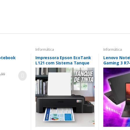
Informática
Informática
otebook
Impressora Epson EcoTank
Lenovo Note
L121 com Sistema Tanque
Gaming 3 R7
de Tinta USB
256GB SSD PC
4GB 15.6″ FH
,99
82MJ0001BR, 