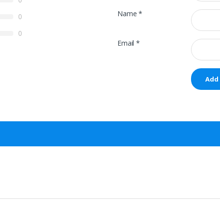
Name
*
0
0
Email
*