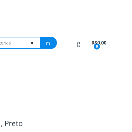
R$
0,00
0
, Preto