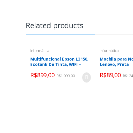
Related products
Informática
Informática
Multifuncional Epson L3150,
Mochila para N
Ecotank De Tinta, WIFI –
Lenovo, Preta
C11cg86302
R$
899,00
R$
89,00
R$
1.099,00
R$
124