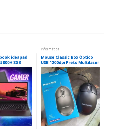
Informática
book ideapad
Mouse Classic Box Óptico
-5800H 8GB
USB 1200dpi Preto Multilaser
Ie GTX 1650
– MO300
D W11
preto