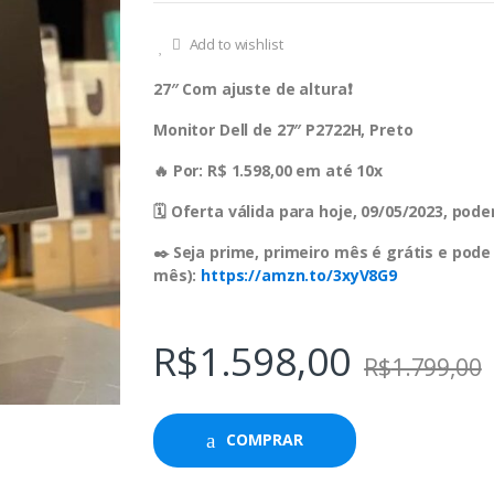
Add to wishlist
27″ Com ajuste de altura❗️
Monitor Dell de 27″ P2722H, Preto
🔥 Por: R$ 1.598,00 em até 10x
🗓 Oferta válida para hoje, 09/05/2023, po
✒️ Seja prime, primeiro mês é grátis e pode
mês):
https://amzn.to/3xyV8G9
R$
1.598,00
R$
1.799,00
COMPRAR