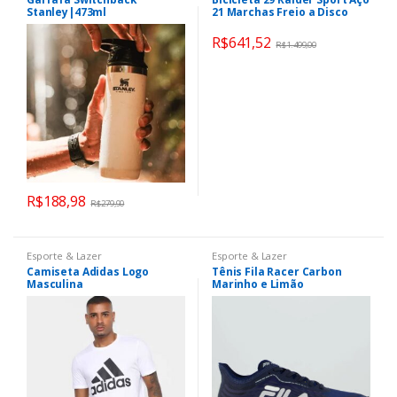
Stanley|473ml
21 Marchas Freio a Disco
R$
641,52
R$
1.499,00
R$
188,98
R$
279,90
Esporte & Lazer
Esporte & Lazer
Camiseta Adidas Logo
Tênis Fila Racer Carbon
Masculina
Marinho e Limão