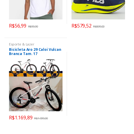
R$
56,99
R$
579,52
R$
99,90
R$
899,00
Esporte & Lazer
Bicicleta Aro 29 Caloi Vulcan
Branca Tam. 17
R$
1.169,89
R$
1.999,00