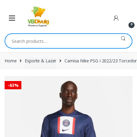
Skip
Skip
to
to
navigation
content
0
Search
for:
Home
Esporte & Lazer
Camisa Nike PSG I 2022/23 Torcedor
-
63%