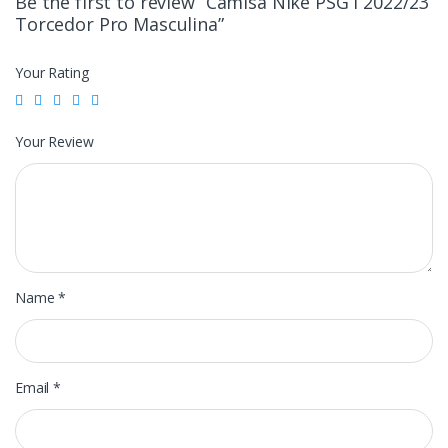
Be the first to review “Camisa Nike PSG I 2022/23
Torcedor Pro Masculina”
Your Rating
Your Review
Name
*
Email
*