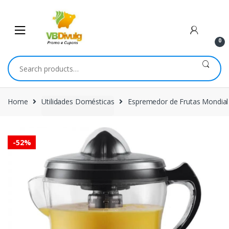
Skip
Skip
to
to
navigation
content
0
Search
for:
Home
Utilidades Domésticas
Espremedor de Frutas Mondia
-
52%