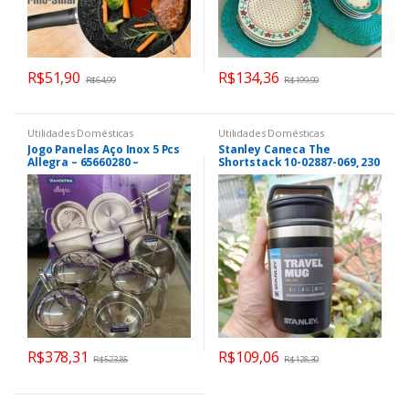
R$
51,90
R$
134,36
R$
64,99
R$
199,90
Utilidades Domésticas
Utilidades Domésticas
Jogo Panelas Aço Inox 5 Pcs
Stanley Caneca The
Allegra – 65660280 –
Shortstack 10-02887-069, 230
Tramontina
ml, preto fosco
R$
378,31
R$
109,06
R$
523,85
R$
128,30