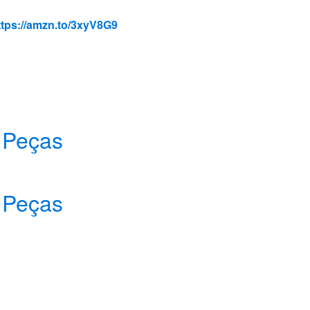
ttps://amzn.to/3xyV8G9
 Peças
 Peças