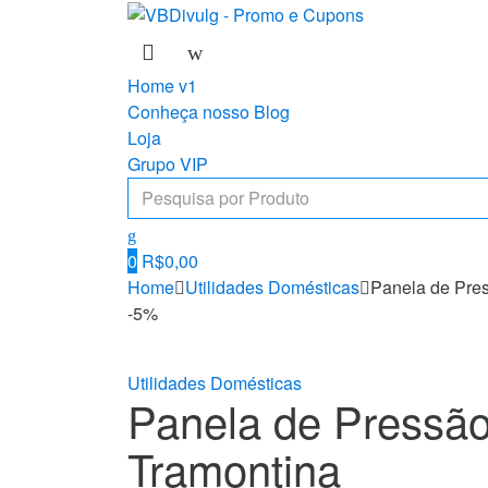
Skip
Skip
to
to
navigation
content
Home v1
Conheça nosso Blog
Loja
Grupo VIP
Search
for:
0
R$
0,00
Home
Utilidades Domésticas
Panela de Pres
-
5%
Utilidades Domésticas
Panela de Pressão
Tramontina