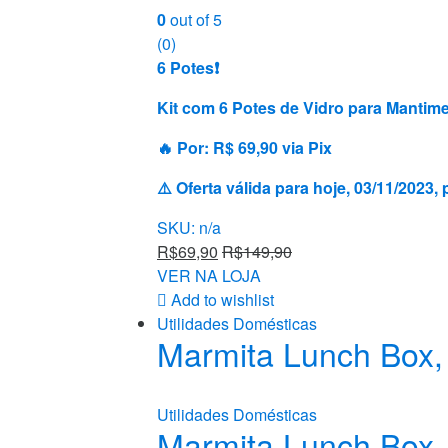
0
out of 5
(0)
6 Potes❗️
Kit com 6 Potes de Vidro para Mant
🔥 Por: R$ 69,90 via Pix
⚠️ Oferta válida para hoje, 03/11/202
SKU: n/a
R$
69,90
R$
149,90
VER NA LOJA
Add to wishlist
Utilidades Domésticas
Marmita Lunch Box, 
Utilidades Domésticas
Marmita Lunch Box, 