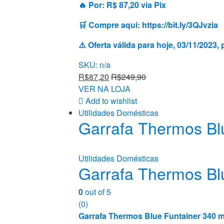
🔥 Por: R$ 87,20 via Pix
🛒 Compre aqui: https://bit.ly/3QJvzia
⚠️ Oferta válida para hoje, 03/11/202
SKU: n/a
R$
87,20
R$
249,90
VER NA LOJA
Add to wishlist
Utilidades Domésticas
Garrafa Thermos Bl
Utilidades Domésticas
Garrafa Thermos Bl
0
out of 5
(0)
Garrafa Thermos Blue Funtainer 340 m