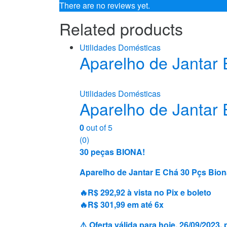
There are no reviews yet.
Related products
Utilidades Domésticas
Aparelho de Jantar
Utilidades Domésticas
Aparelho de Jantar
0
out of 5
(0)
30 peças BIONA!
Aparelho de Jantar E Chá 30 Pçs Bio
🔥R$ 292,92 à vista no Pix e boleto
🔥R$ 301,99 em até 6x
⚠️ Oferta válida para hoje, 26/09/202