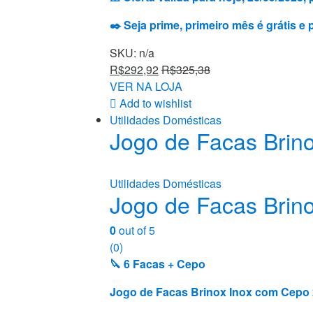
✒️ Seja prime, primeiro mês é grátis e
SKU: n/a
R$
292,92
R$
325,38
VER NA LOJA
Add to wishlist
Utilidades Domésticas
Jogo de Facas Brin
Utilidades Domésticas
Jogo de Facas Brin
0
out of 5
(0)
🔪 6 Facas + Cepo
Jogo de Facas Brinox Inox com Cepo 