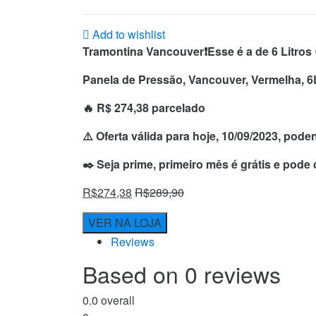
Add to wishlist
Tramontina Vancouver❗️Esse é a de 6 Litros 
Panela de Pressão, Vancouver, Vermelha, 6
🔥 R$ 274,38 parcelado
⚠️ Oferta válida para hoje, 10/09/2023, pod
✒️ Seja prime, primeiro mês é grátis e pode
R$
274,38
R$
289,90
VER NA LOJA
Reviews
Based on 0 reviews
0.0
overall