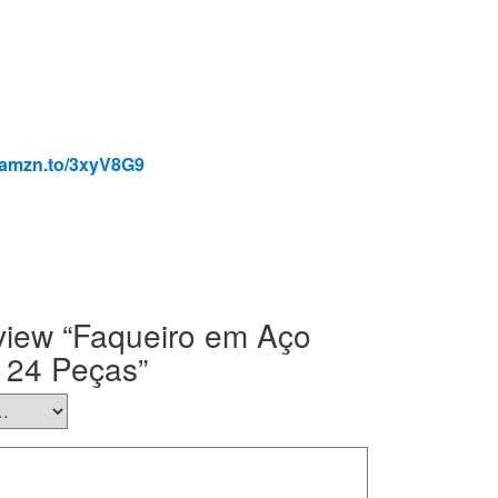
//amzn.to/3xyV8G9
review “Faqueiro em Aço
 24 Peças”