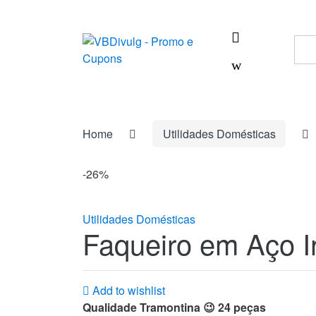
Skip
Skip
to
to
navigation
content
Sea
for:
Home
Utilidades Domésticas
-
26%
Utilidades Domésticas
Faqueiro em Aço 
Add to wishlist
Qualidade Tramontina 😉 24 peças