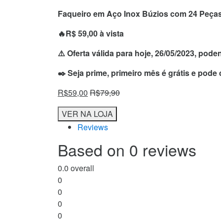
Faqueiro em Aço Inox Búzios com 24 Peça
🔥R$ 59,00 à vista
⚠️ Oferta válida para hoje, 26/05/2023, pod
✒️ Seja prime, primeiro mês é grátis e pode
R$
59,00
R$
79,90
VER NA LOJA
Reviews
Based on 0 reviews
0.0
overall
0
0
0
0