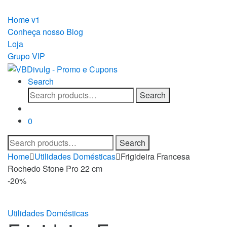
Skip
Skip
to
to
Home v1
navigation
content
Conheça nosso Blog
Loja
Grupo VIP
Search
Search
Search
for:
0
Search
Search
for:
Home
Utilidades Domésticas
Frigideira Francesa
Rochedo Stone Pro 22 cm
-
20%
Utilidades Domésticas