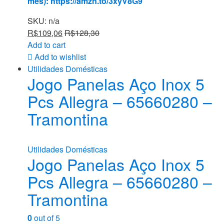
mês):
https://amzn.to/3xyV8G9
SKU: n/a
R$
109,06
R$
128,30
Add to cart
Add to wishlist
Utilidades Domésticas
Jogo Panelas Aço Inox 5
Pcs Allegra – 65660280 –
Tramontina
Utilidades Domésticas
Jogo Panelas Aço Inox 5
Pcs Allegra – 65660280 –
Tramontina
0
out of 5