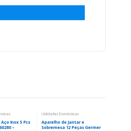
sticas
Utilidades Domésticas
 Aço Inox 5 Pcs
Aparelho de Jantar e
60280 –
Sobremesa 12 Peças Germer