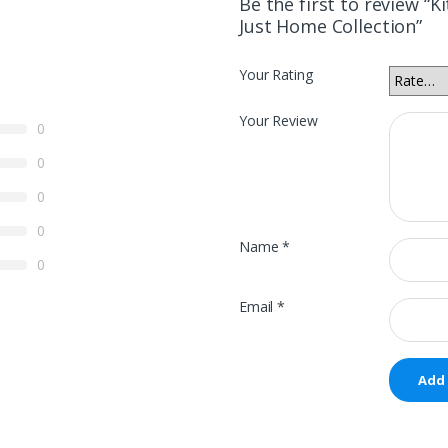
Be the first to review “Ki
Just Home Collection”
Your Rating
Your Review
0
0
0
0
Name
*
0
Email
*