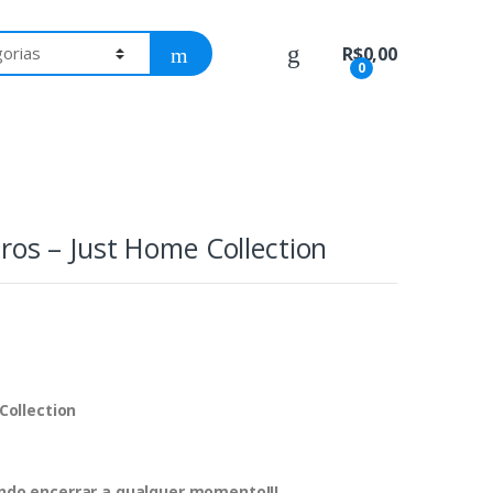
R$
0,00
0
tros – Just Home Collection
 Collection
dendo encerrar a qualquer momento!!!