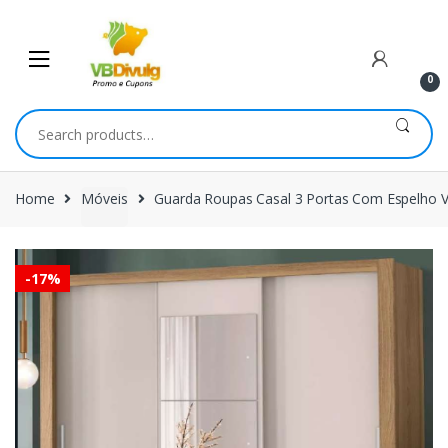
Skip
Skip
to
to
navigation
content
0
Search
for:
Home
Móveis
Guarda Roupas Casal 3 Portas Com Espelho 
-
17%