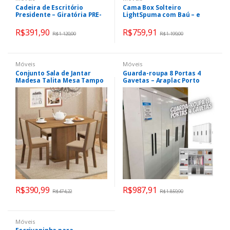
Cadeira de Escritório
Cama Box Solteiro
Presidente – Giratória PRE-
LightSpuma com Baú – e
002 Otello
Cama Auxiliar 55x88x188cm
Lady
R$
391,90
R$
759,91
R$
1.120,00
R$
1.199,00
Móveis
Móveis
Conjunto Sala de Jantar
Guarda-roupa 8 Portas 4
Madesa Talita Mesa Tampo
Gavetas – Araplac Porto
de Madeira com 4 Cadeiras
R$
390,99
R$
987,91
R$
474,22
R$
1.859,90
Móveis