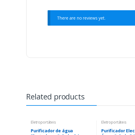
There are no reviews yet.
Related products
Eletroportáteis
Eletroportáteis
Purificador de água
Purificador Elec