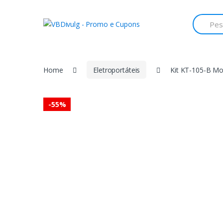
Skip
Skip
to
to
Search
for:
navigation
content
Home
Eletroportáteis
Kit KT-105-B Mo
-
55%