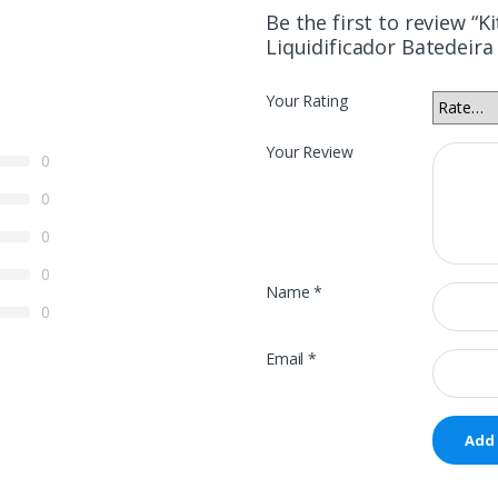
Be the first to review “
Liquidificador Batedeir
Your Rating
Your Review
0
0
0
0
Name
*
0
Email
*