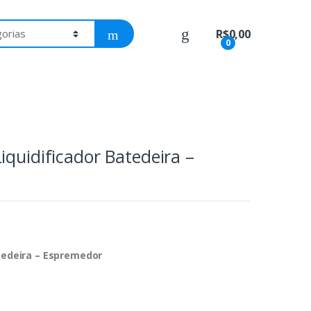
R$
0,00
0
iquidificador Batedeira –
atedeira – Espremedor