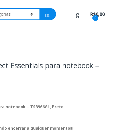
R$
0,00
0
ect Essentials para notebook –
para notebook – TSB966GL, Preto
dendo encerrar a qualquer momento!!!