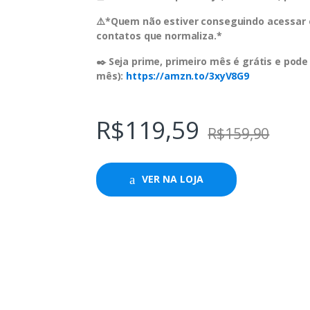
⚠️*Quem não estiver conseguindo acessar o
contatos que normaliza.*
✒️ Seja prime, primeiro mês é grátis e pode
mês):
https://amzn.to/3xyV8G9
R$
119,59
R$
159,90
VER NA LOJA