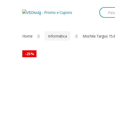
Skip
Skip
to
to
Search
for:
navigation
content
Home
Informática
Mochila Targus 15.6
-
25%