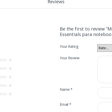
Reviews
Be the first to review “M
Essentials para noteboo
Your Rating
Your Review
0
0
0
0
Name
*
0
Email
*