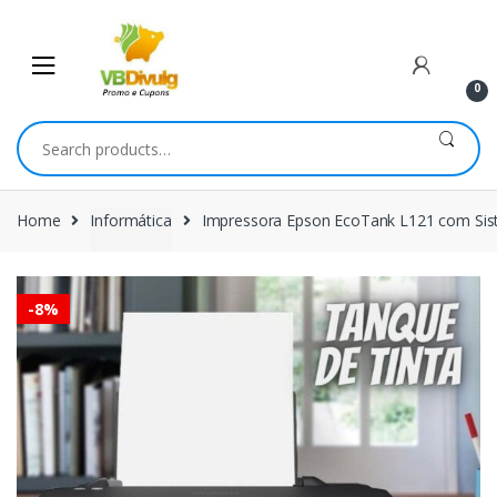
Skip
Skip
to
to
navigation
content
0
Search
for:
Home
Informática
Impressora Epson EcoTank L121 com Sis
-
8%