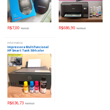
R$
7,00
R$
686,90
R$
10,00
R$
998,00
Informática
Impressora Multifuncional
HP Smart Tank 584 color
negro
R$
636,73
R$
999,00