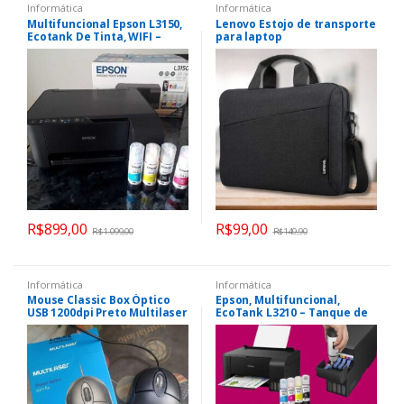
Informática
Informática
Multifuncional Epson L3150,
Lenovo Estojo de transporte
Ecotank De Tinta, WIFI –
para laptop
C11cg86302
R$
899,00
R$
99,00
R$
1.099,00
R$
149,90
Informática
Informática
Mouse Classic Box Óptico
Epson, Multifuncional,
USB 1200dpi Preto Multilaser
EcoTank L3210 – Tanque de
– MO300
Tinta Colorida, USB, Bivolt