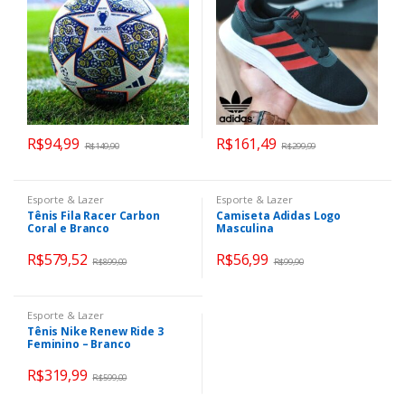
R$
94,99
R$
161,49
R$
149,90
R$
299,99
Esporte & Lazer
Esporte & Lazer
Tênis Fila Racer Carbon
Camiseta Adidas Logo
Coral e Branco
Masculina
R$
579,52
R$
56,99
R$
899,00
R$
99,90
Esporte & Lazer
Tênis Nike Renew Ride 3
Feminino – Branco
R$
319,99
R$
599,00