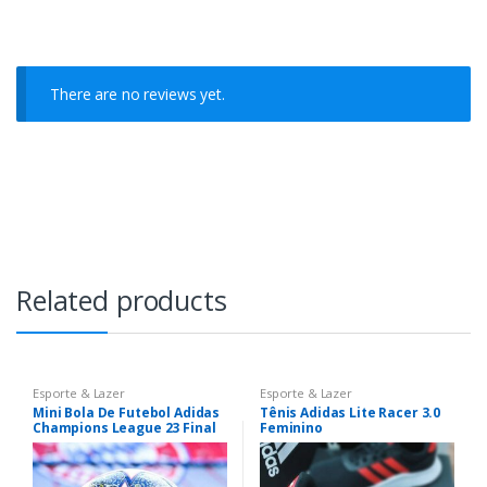
There are no reviews yet.
Related products
Esporte & Lazer
Esporte & Lazer
Mini Bola De Futebol Adidas
Tênis Adidas Lite Racer 3.0
Champions League 23 Final
Feminino
Istambul