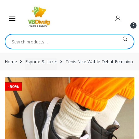
Skip
Skip
to
to
navigation
content
0
Search
for:
Home
Esporte & Lazer
Tênis Nike Waffle Debut Feminino
-
50%