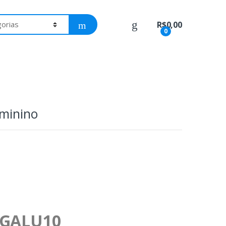
R$
0,00
0
eminino
AGALU10