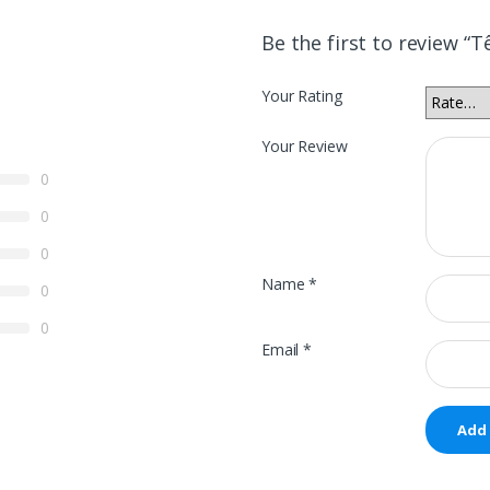
Be the first to review “
Your Rating
Your Review
0
0
0
Name
*
0
0
Email
*