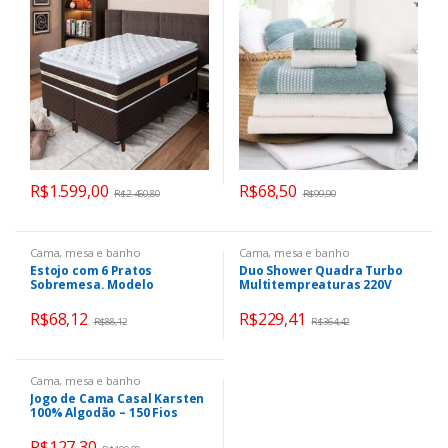
Off White 5 Peças
R$
1.599,00
R$
68,50
R$
2.460,80
R$
99,90
Cama, mesa e banho
Cama, mesa e banho
Estojo com 6 Pratos
Duo Shower Quadra Turbo
Sobremesa. Modelo
Multitempreaturas 220V
Redondo Voyage Coup.
6800W, Lorenzetti, 7511044,
Branca. Qualidade Beleza e
Branco, Pequeno
R$
68,12
R$
229,41
R$
88,12
R$
364,42
resistência
Cama, mesa e banho
Jogo de Cama Casal Karsten
100% Algodão – 150 Fios
Nuance Ivory Branco 3 Peças
R$
127,30