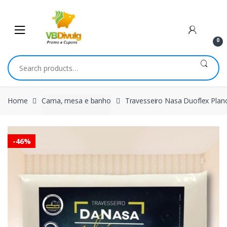
Skip
Skip
to
to
navigation
content
0
Search
for:
Home
Cama, mesa e banho
Travesseiro Nasa Duoflex Pla
-
46%