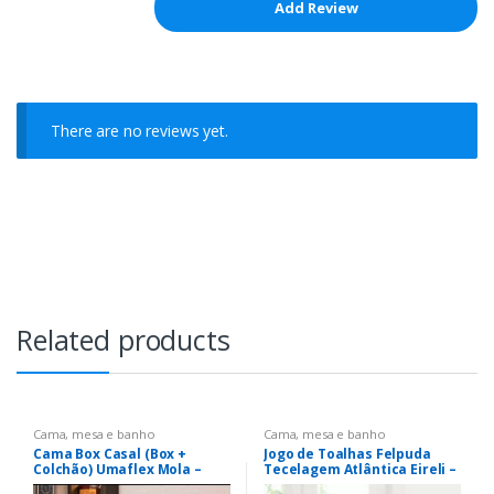
There are no reviews yet.
Related products
Cama, mesa e banho
Cama, mesa e banho
Cama Box Casal (Box +
Jogo de Toalhas Felpuda
Colchão) Umaflex Mola –
Tecelagem Atlântica Eireli –
75cm de Altura Prada
Luna Mar Mediterrâneo e