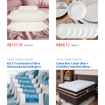
Branca. Qualidade Beleza e
resistência
R$
127,30
R$
68,12
R$
199,90
R$
88,12
Cama, mesa e banho
Cama, mesa e banho
Kit 5 Travesseiro Fibra
Cama Box Casal (Box +
Siliconada Antialérgico
Colchão) Umaflex Mola –
Macio 45×65 – BF Colchões
75cm de Altura Prada