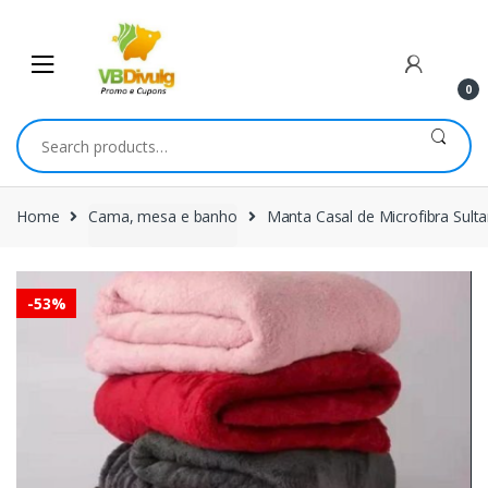
Skip
Skip
to
to
navigation
content
0
Search
for:
Home
Cama, mesa e banho
Manta Casal de Microfibra Sult
-
53%