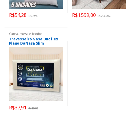
R$
54,28
R$
1.599,00
R$
69,90
R$
2.460,80
Cama, mesa e banho
Travesseiro Nasa Duoflex
Plano DaNasa Slim
R$
37,91
R$
69,90