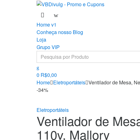
Skip
Skip
to
to
navigation
content
Home v1
Conheça nosso Blog
Loja
Grupo VIP
Search
for:
0
R$
0,00
Home
Eletroportáteis
Ventilador de Mesa, Neo
-
34%
Eletroportáteis
Ventilador de Mesa
110v, Mallory