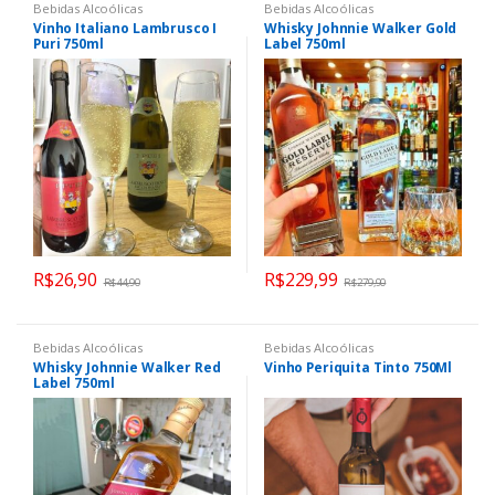
Bebidas Alcoólicas
Bebidas Alcoólicas
Vinho Italiano Lambrusco I
Whisky Johnnie Walker Gold
Puri 750ml
Label 750ml
R$
26,90
R$
229,99
R$
44,90
R$
279,90
Bebidas Alcoólicas
Bebidas Alcoólicas
Whisky Johnnie Walker Red
Vinho Periquita Tinto 750Ml
Label 750ml