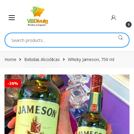
Skip
Skip
to
to
navigation
content
0
Search
for:
Home
Bebidas Alcoólicas
Whisky Jameson, 750 ml
-
36%