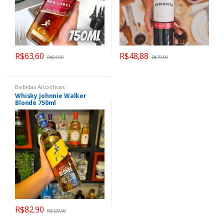
R$
63,60
R$
48,88
R$
81,90
R$
79,90
Bebidas Alcoólicas
Whisky Johnnie Walker
Blonde 750ml
R$
82,90
R$
129,90