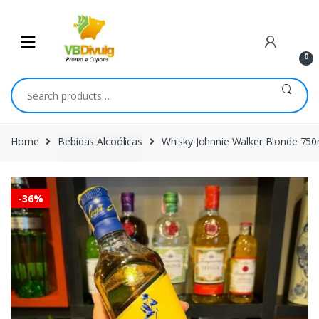
Skip
Skip
to
to
navigation
content
0
Search
for:
Home
Bebidas Alcoólicas
Whisky Johnnie Walker Blonde 750
-
36%