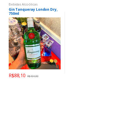
Bebidas Alcoólicas
Gin Tanqueray London Dry,
750ml
R$
88,10
R$
101,90