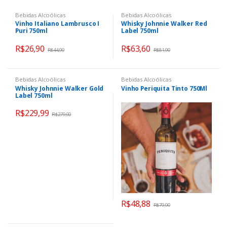
Bebidas Alcoólicas
Bebidas Alcoólicas
Vinho Italiano Lambrusco I
Whisky Johnnie Walker Red
Puri 750ml
Label 750ml
R$
26,90
R$
63,60
R$
44,90
R$
81,90
Bebidas Alcoólicas
Bebidas Alcoólicas
Whisky Johnnie Walker Gold
Vinho Periquita Tinto 750Ml
Label 750ml
R$
229,99
R$
279,90
R$
48,88
R$
79,90