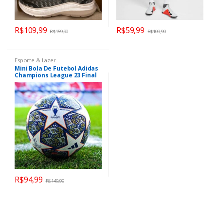
R$
109,99
R$
59,99
R$
159,90
R$
109,90
Esporte & Lazer
Mini Bola De Futebol Adidas
Champions League 23 Final
Istambul
R$
94,99
R$
149,90