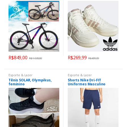
Quadro Alumínio MTB
R$
849,00
R$
269,99
R$
1.039,00
R$
499,99
Esporte & Lazer
Esporte & Lazer
Tênis SOLAR, Olympikus,
Shorts Nike Dri-FIT
feminino
Uniformes Masculino