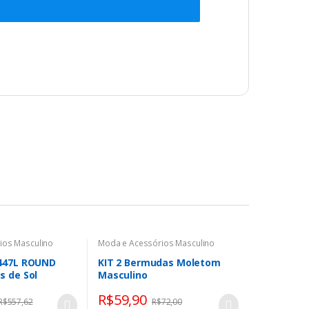
ios Masculino
Moda e Acessórios Masculino
447L ROUND
KIT 2 Bermudas Moletom
s de Sol
Masculino
uro
R$
59,90
R$
557,62
R$
72,00