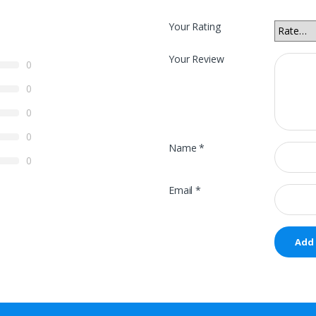
Your Rating
Your Review
0
0
0
0
Name
*
0
Email
*