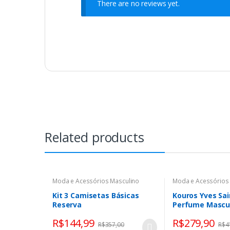
There are no reviews yet.
Related products
Moda e Acessórios Masculino
Moda e Acessórios
Kit 3 Camisetas Básicas
Kouros Yves Sai
Reserva
Perfume Mascul
Toilette 100ml
R$
144,99
R$
279,90
R$
357,00
R$
4