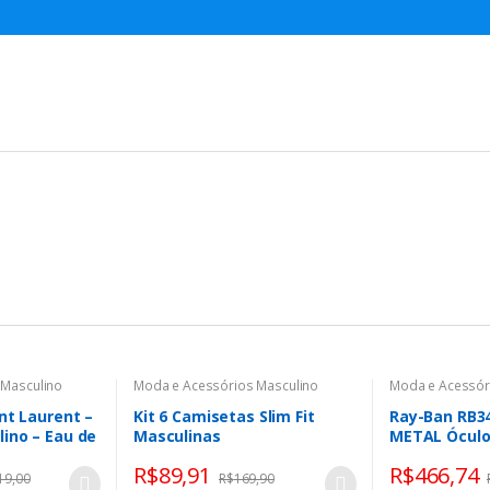
 Masculino
Moda e Acessórios Masculino
Moda e Acessór
nt Laurent –
Kit 6 Camisetas Slim Fit
Ray-Ban RB3
ino – Eau de
Masculinas
METAL Óculo
Masculino O
R$
89,91
R$
466,74
19,00
R$
169,90