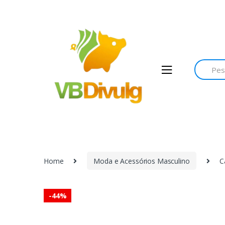
Skip
Skip
to
to
navigation
content
Search
for:
Home
Moda e Acessórios Masculino
C
-
44%