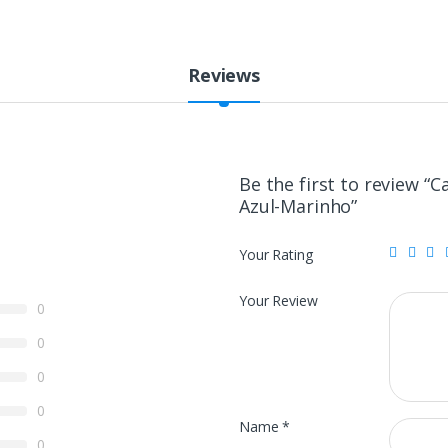
Reviews
Be the first to review “
Azul-Marinho”
Your Rating
Your Review
0
0
0
0
Name
*
0