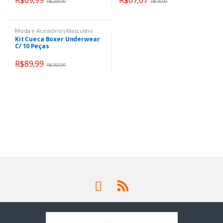
R$
209,99
R$
78,90
Moda e Acessórios Masculino
Kit Cueca Boxer Underwear
C/ 10 Peças
R$
89,99
R$
169,99