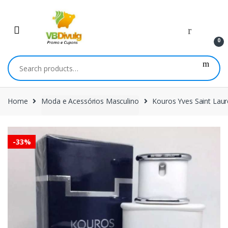
Skip
Skip
to
to
navigation
content
0
Search
for:
Home
Moda e Acessórios Masculino
Kouros Yves Saint Laur
-
33%