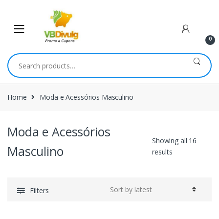
Skip
Skip
to
to
navigation
content
0
Search
for:
Home
Moda e Acessórios Masculino
Moda e Acessórios
Showing all 16
Masculino
results
Filters