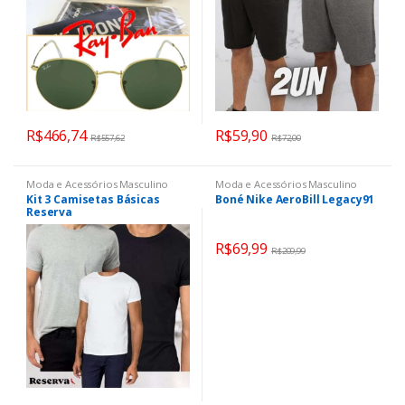
R$
466,74
R$
59,90
R$
557,62
R$
72,00
Moda e Acessórios Masculino
Moda e Acessórios Masculino
Kit 3 Camisetas Básicas
Boné Nike AeroBill Legacy91
Reserva
R$
69,99
R$
209,99