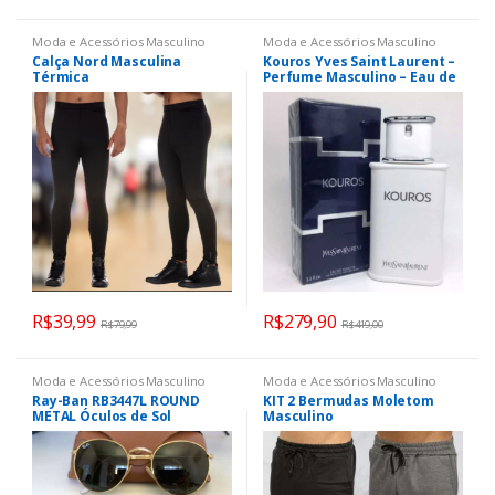
Moda e Acessórios Masculino
Moda e Acessórios Masculino
Calça Nord Masculina
Kouros Yves Saint Laurent –
Térmica
Perfume Masculino – Eau de
Toilette 100ml
R$
39,99
R$
279,90
R$
79,99
R$
419,00
Moda e Acessórios Masculino
Moda e Acessórios Masculino
Ray-Ban RB3447L ROUND
KIT 2 Bermudas Moletom
METAL Óculos de Sol
Masculino
Masculino Ouro