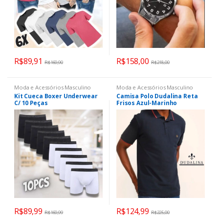
R$
89,91
R$
158,00
R$
169,90
R$
218,00
Moda e Acessórios Masculino
Moda e Acessórios Masculino
Kit Cueca Boxer Underwear
Camisa Polo Dudalina Reta
C/ 10 Peças
Frisos Azul-Marinho
R$
89,99
R$
124,99
R$
169,99
R$
225,00