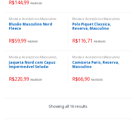
R$
144,99
R$
357,00
Moda e Acessórios Masculino
Moda e Acessórios Masculino
Blusão Masculino Nord
Polo Piquet Classica,
Fleece
Reserva, Masculino
R$
59,99
R$
116,71
R$
99,99
R$
189,90
Moda e Acessórios Masculino
,
Moda e Acessórios Masculino
Moda Íntima Feminina
Jaqueta Nord com Capuz
Camiseta Paris, Reserva,
Impermeável Selada-
Masculino
MASCULINO & FEMININO
R$
220,99
R$
66,90
R$
499,99
R$
199,90
Showing all 16 results