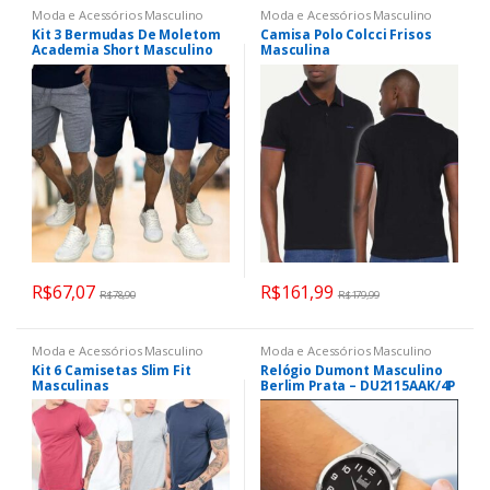
Moda e Acessórios Masculino
Moda e Acessórios Masculino
Kit 3 Bermudas De Moletom
Camisa Polo Colcci Frisos
Academia Short Masculino
Masculina
De Treino
R$
67,07
R$
161,99
R$
78,90
R$
179,99
Moda e Acessórios Masculino
Moda e Acessórios Masculino
Kit 6 Camisetas Slim Fit
Relógio Dumont Masculino
Masculinas
Berlim Prata – DU2115AAK/4P