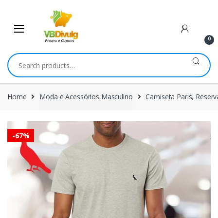
Skip
Skip
to
to
navigation
content
0
Search
for:
Home
Moda e Acessórios Masculino
Camiseta Paris, Reserv
-
67%