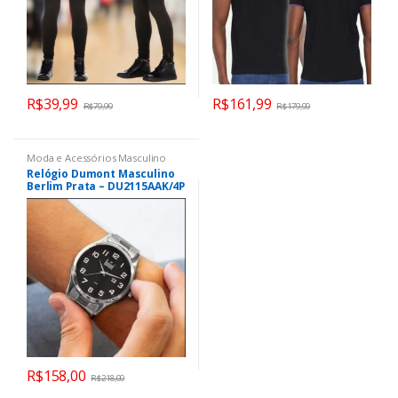
R$
39,99
R$
161,99
R$
79,99
R$
179,99
Moda e Acessórios Masculino
Relógio Dumont Masculino
Berlim Prata – DU2115AAK/4P
R$
158,00
R$
218,00