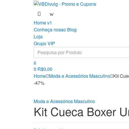
Skip
Skip
to
to
navigation
content
Home v1
Conheça nosso Blog
Loja
Grupo VIP
Search
for:
0
R$
0,00
Home
Moda e Acessórios Masculino
Kit Cue
-
47%
Moda e Acessórios Masculino
Kit Cueca Boxer U