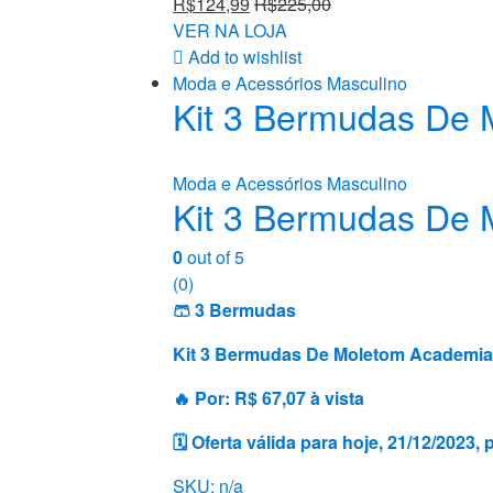
R$
124,99
R$
225,00
VER NA LOJA
Add to wishlist
Moda e Acessórios Masculino
Kit 3 Bermudas De 
Moda e Acessórios Masculino
Kit 3 Bermudas De 
0
out of 5
(0)
🩳 3 Bermudas
Kit 3 Bermudas De Moletom Academia 
🔥 Por: R$ 67,07 à vista
🗓 Oferta válida para hoje, 21/12/2023
SKU: n/a