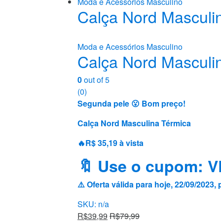
Moda e Acessórios Masculino
Calça Nord Masculi
Moda e Acessórios Masculino
Calça Nord Masculi
0
out of 5
(0)
Segunda pele 😮 Bom preço!
Calça Nord Masculina Térmica
🔥R$ 35,19 à vista
🔖 Use o cupom:
⚠️ Oferta válida para hoje, 22/09/202
SKU: n/a
R$
39,99
R$
79,99