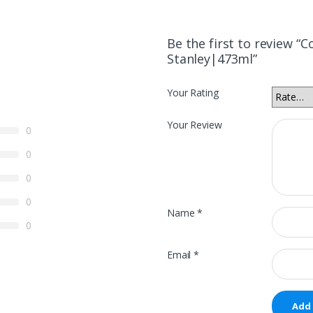
Be the first to review 
Stanley|473ml”
Your Rating
Your Review
0
0
0
0
Name
*
0
Email
*