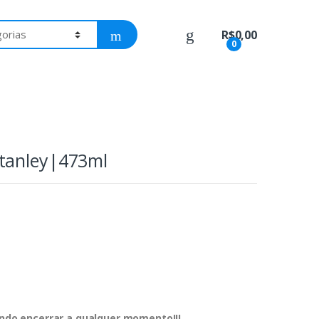
R$
0,00
0
tanley|473ml
dendo encerrar a qualquer momento!!!