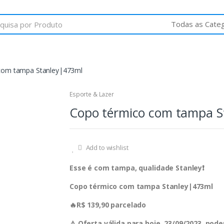
com tampa Stanley|473ml
Esporte & Lazer
Copo térmico com tampa S
Add to wishlist
Esse é com tampa, qualidade Stanley❗️
Copo térmico com tampa Stanley|473ml
🔥R$ 139,90 parcelado
⚠️ Oferta válida para hoje, 23/09/2023, po