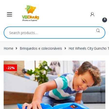
Skip
Skip
to
to
navigation
content
0
Search
for:
Home
Brinquedos e colecionáveis
Hot Wheels City Guincho 
-
22%