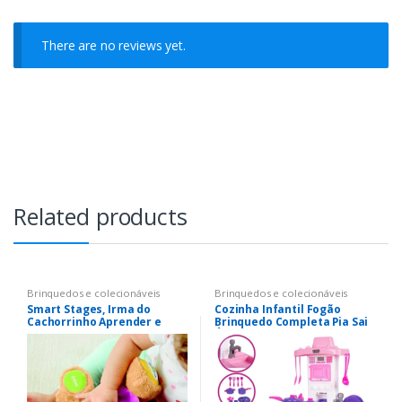
There are no reviews yet.
Related products
Brinquedos e colecionáveis
Brinquedos e colecionáveis
Smart Stages, Irma do
Cozinha Infantil Fogão
Cachorrinho Aprender e
Brinquedo Completa Pia Sai
Brincar, Fisher Price, Mattel
Água Interativa Grande –
Pais&Filhos