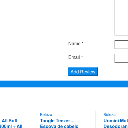
Name
*
Email
*
Beleza
Beleza
 All Soft
Tangle Teezer –
Uomini Mot
00ml + All
Escova de cabelo
Desodorant