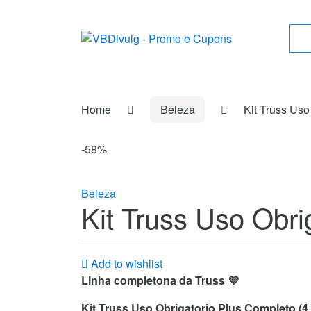
Skip
Skip
to
to
Sea
navigation
content
for:
Home
Beleza
Kit Truss Uso
-
58%
Beleza
Kit Truss Uso Obri
Add to wishlist
Linha completona da Truss 💜
Kit Truss Uso Obrigatorio Plus Completo (4