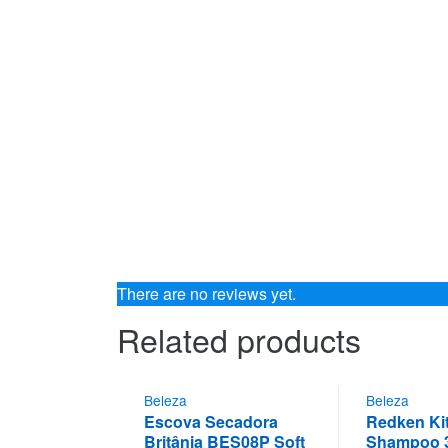
There are no reviews yet.
Related products
Beleza
Beleza
Escova Secadora
Redken Kit
Britânia BES08P Soft
Shampoo 3