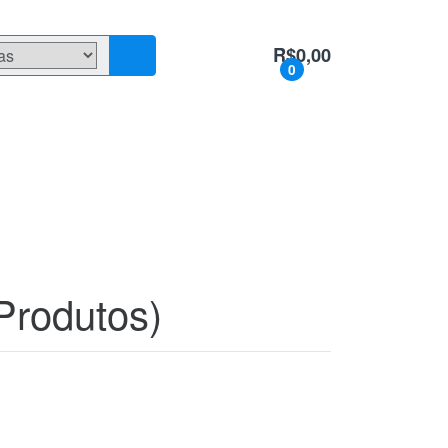
R$
0,00
0
Produtos)