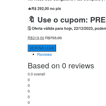
🔥R$ 292,00 no pix
🔖 Use o cupom: PR
🗓 Oferta válida para hoje, 22/12/2023, pod
R$
319,00
R$
755,09
VER NA LOJA
Reviews
Based on 0 reviews
0.0
overall
0
0
0
0
0