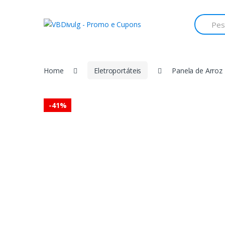
Skip
Skip
to
to
Search
for:
navigation
content
Home
Eletroportáteis
Panela de Arroz E
-
41%