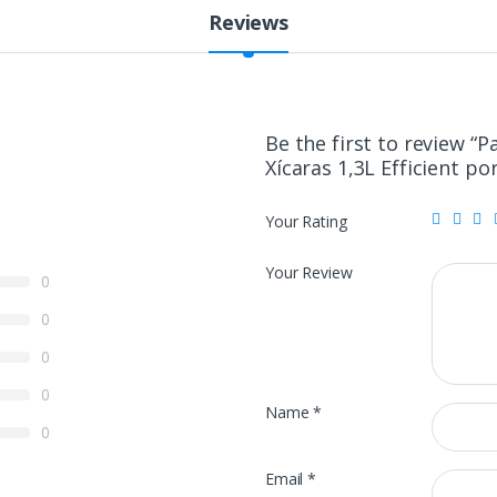
Reviews
Be the first to review “P
Xícaras 1,3L Efficient po
Your Rating
Your Review
0
0
0
0
Name
*
0
Email
*