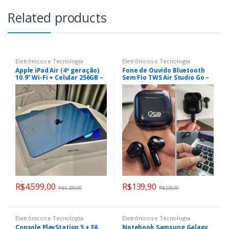
Related products
Eletrônicos e Tecnologia
Eletrônicos e Tecnologia
Apple iPad Air (4ª geração)
Fone de Ouvido Bluetooth
10.9” Wi-Fi + Celular 256GB –
Sem Fio TWS Air Studio Go –
Azul-céu
i2GO Pro
R$
4.599,00
R$
139,90
R$
5.200,00
R$
238,90
Eletrônicos e Tecnologia
Eletrônicos e Tecnologia
Console PlayStation 5 + EA
Notebook Samsung Galaxy