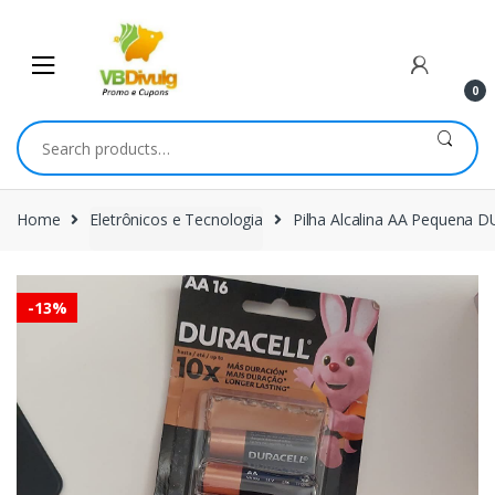
Skip
Skip
to
to
navigation
content
0
Search
for:
Home
Eletrônicos e Tecnologia
Pilha Alcalina AA Pequena
-
13%