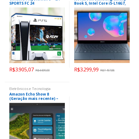
SPORTS FC 24
Book S, Intel Core i5-L16G7,
8GB RAM, SSD 256GB, 13.3 Full
HD, Windows 11 – NP767XCM-
K03BR
R$
3.905,07
R$
3.299,99
R$
4.699,00
R$
7.157,88
Eletrônicos e Tecnologia
Amazon Echo Show 8
(Geração mais recente) –
Com novo design, tela
vibrante HD de 8,7″, áudio
espacial e Alexa, Cor Grafite